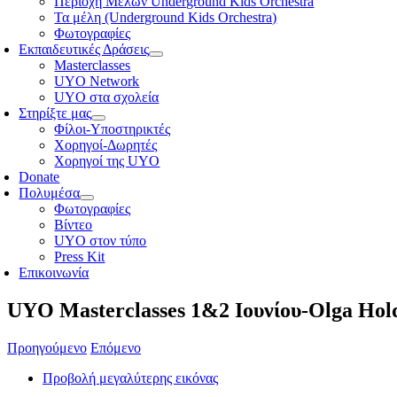
Περιοχή Μελών Underground Kids Orchestra
Τα μέλη (Underground Kids Orchestra)
Φωτογραφίες
Εκπαιδευτικές Δράσεις
Masterclasses
UYO Network
UYO στα σχολεία
Στηρίξτε μας
Φίλοι-Υποστηρικτές
Χορηγοί-Δωρητές
Χορηγοί της UYO
Donate
Πολυμέσα
Φωτογραφίες
Βίντεο
UYO στον τύπο
Press Kit
Επικοινωνία
UYO Masterclasses 1&2 Ιουνίου-Olga Hol
Προηγούμενο
Επόμενο
Προβολή μεγαλύτερης εικόνας