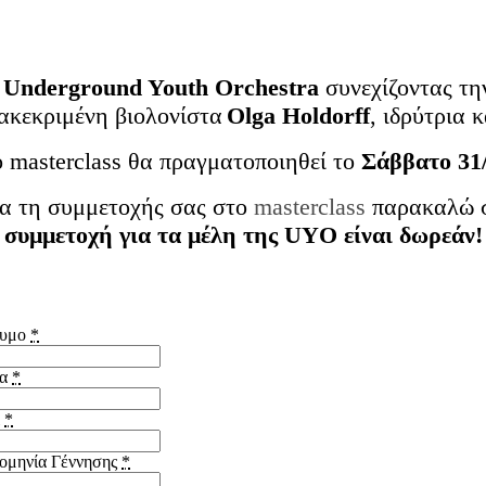
Η
Underground Youth Orchestra
συνεχίζοντας τη
ιακεκριμένη βιολονίστα
Olga Holdorff
,
ιδρύτρια 
ο
masterclass
θα πραγματοποιηθεί το
Σάββατο
31
ια τη συμμετοχής σας στο
masterclass
παρακαλώ σ
 συμμετοχή για τα μέλη της UYO είναι δωρεάν!
νυμο
*
μα
*
l
*
ομηνία Γέννησης
*