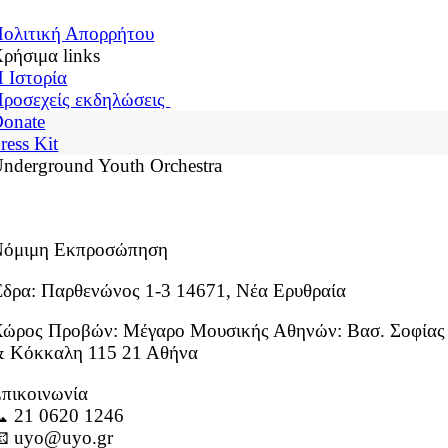
ολιτική Απορρήτου
ρήσιμα links
 Ιστορία
ροσεχείς εκδηλώσεις
onate
ress Kit
nderground Youth Orchestra
Νόμιμη Εκπροσώπηση
δρα: Παρθενώνος 1-3 14671, Νέα Ερυθραία
ώρος Προβών: Μέγαρο Μουσικής Αθηνών: Βασ. Σοφίας
 Κόκκαλη 115 21 Αθήνα
πικοινωνία
 21 0620 1246
 uyo@uyo.gr