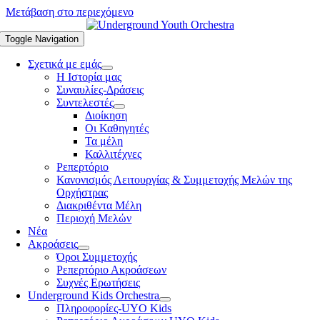
Μετάβαση στο περιεχόμενο
Toggle Navigation
Σχετικά με εμάς
Η Ιστορία μας
Συναυλίες-Δράσεις
Συντελεστές
Διοίκηση
Οι Καθηγητές
Τα μέλη
Καλλιτέχνες
Ρεπερτόριο
Κανονισμός Λειτουργίας & Συμμετοχής Μελών της
Ορχήστρας
Διακριθέντα Μέλη
Περιοχή Μελών
Νέα
Ακροάσεις
Όροι Συμμετοχής
Ρεπερτόριο Ακροάσεων
Συχνές Ερωτήσεις
Underground Kids Orchestra
Πληροφορίες-UYO Kids