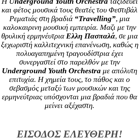
Η
U
nderground Youth Orchestra
ταξιδευει
και φέτος μουσικά τους θεατές του Φεστιβάλ
Ρεματιάς στη βραδιά
“Travelling”
, μια
καλοκαιρινη μουσική εμπειρία. Μαζι με την
θρυλική ερμηνέυτρια
Ελλη Πασπαλά
,
σε μια
ξεχωριστή καλλιτεχνική επανένωση, καθώς η
πολυαγαπημένη τραγουδίστρια έχει
συνεργαστεί στο παρελθόν με την
Underground Youth Orchestra
με απόλυτη
επιτυχία. Η χημεία τους, το πάθος και ο
σεβασμός μεταξύ των μουσικών και της
ερμηνεύτριας υπόσχονται μια βραδιά που θα
μείνει αξέχαστη.
ΕΙΣΟΔΟΣ ΕΛΕΥΘΕΡΗ!