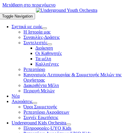
Μετάβαση στο περιεχόμενο
Toggle Navigation
Σχετικά με εμάς
Η Ιστορία μας
Συναυλίες-Δράσεις
Συντελεστές
Διοίκηση
Οι Καθηγητές
Τα μέλη
Καλλιτέχνες
Ρεπερτόριο
Κανονισμός Λειτουργίας & Συμμετοχής Μελών της
Ορχήστρας
Διακριθέντα Μέλη
Περιοχή Μελών
Νέα
Ακροάσεις
Όροι Συμμετοχής
Ρεπερτόριο Ακροάσεων
Συχνές Ερωτήσεις
Underground Kids Orchestra
Πληροφορίες-UYO Kids