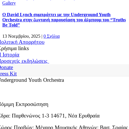
Gallery
Ο David Lynch συμπράττει με την Underground Youth
Orchestra στην ζωντανή παρουσίαση του άλμπουμ του “Truths
Be Told”
13 Νοεμβρίου, 2025
|
0 Σχόλια
ολιτική Απορρήτου
ρήσιμα links
 Ιστορία
ροσεχείς εκδηλώσεις
onate
ress Kit
nderground Youth Orchestra
Νόμιμη Εκπροσώπηση
δρα: Παρθενώνος 1-3 14671, Νέα Ερυθραία
ώρος Προβών: Μέγαρο Μουσικής Αθηνών: Βασ. Σοφίας