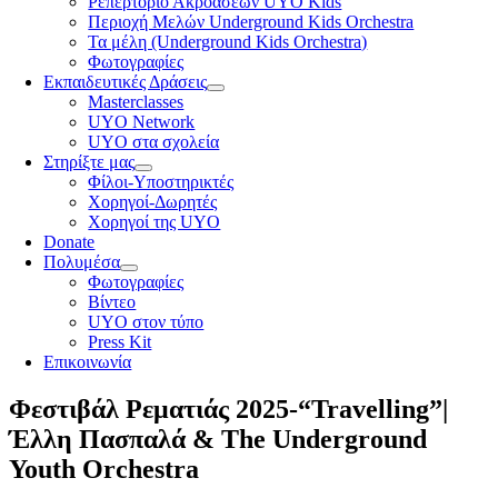
Ρεπερτόριο Ακροάσεων UYO Kids
Περιοχή Μελών Underground Kids Orchestra
Τα μέλη (Underground Kids Orchestra)
Φωτογραφίες
Εκπαιδευτικές Δράσεις
Masterclasses
UYO Network
UYO στα σχολεία
Στηρίξτε μας
Φίλοι-Υποστηρικτές
Χορηγοί-Δωρητές
Χορηγοί της UYO
Donate
Πολυμέσα
Φωτογραφίες
Βίντεο
UYO στον τύπο
Press Kit
Επικοινωνία
Φεστιβάλ Ρεματιάς 2025-“Travelling”|
Έλλη Πασπαλά & The Underground
Youth Orchestra