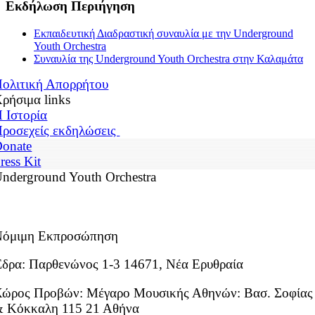
Εκδήλωση Περιήγηση
Εκπαιδευτική Διαδραστική συναυλία με την Underground
Youth Orchestra
Συναυλία της Underground Youth Orchestra στην Καλαμάτα
ολιτική Απορρήτου
ρήσιμα links
 Ιστορία
ροσεχείς εκδηλώσεις
onate
ress Kit
nderground Youth Orchestra
Νόμιμη Εκπροσώπηση
δρα: Παρθενώνος 1-3 14671, Νέα Ερυθραία
ώρος Προβών: Μέγαρο Μουσικής Αθηνών: Βασ. Σοφίας
 Κόκκαλη 115 21 Αθήνα