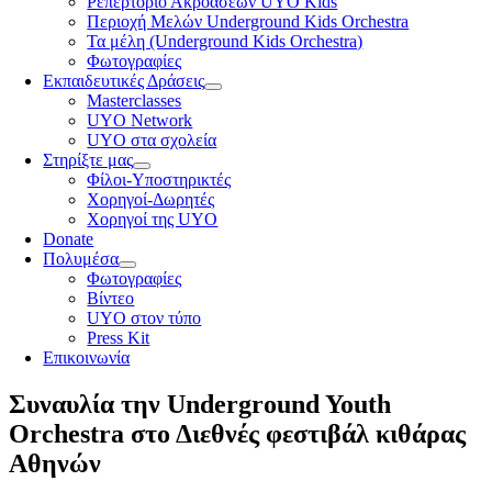
Ρεπερτόριο Ακροάσεων UYO Kids
Περιοχή Μελών Underground Kids Orchestra
Τα μέλη (Underground Kids Orchestra)
Φωτογραφίες
Εκπαιδευτικές Δράσεις
Masterclasses
UYO Network
UYO στα σχολεία
Στηρίξτε μας
Φίλοι-Υποστηρικτές
Χορηγοί-Δωρητές
Χορηγοί της UYO
Donate
Πολυμέσα
Φωτογραφίες
Βίντεο
UYO στον τύπο
Press Kit
Επικοινωνία
Συναυλία την Underground Youth
Orchestra στο Διεθνές φεστιβάλ κιθάρας
Αθηνών