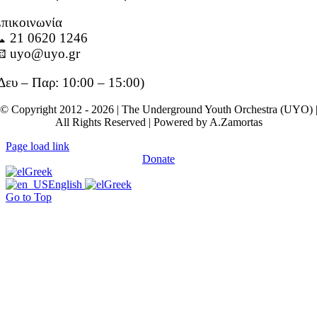
πικοινωνία
 21 0620 1246
 uyo@uyo.gr
Δευ – Παρ: 10:00 – 15:00)
© Copyright 2012 - 2026 | The Underground Youth Orchestra (UYO) 
All Rights Reserved | Powered by A.Zamortas
Page load link
Donate
Greek
English
Greek
Go to Top