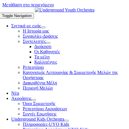
Μετάβαση στο περιεχόμενο
Toggle Navigation
Σχετικά με εμάς
Η Ιστορία μας
Συναυλίες-Δράσεις
Συντελεστές
Διοίκηση
Οι Καθηγητές
Τα μέλη
Καλλιτέχνες
Ρεπερτόριο
Κανονισμός Λειτουργίας & Συμμετοχής Μελών της
Ορχήστρας
Διακριθέντα Μέλη
Περιοχή Μελών
Νέα
Ακροάσεις
Όροι Συμμετοχής
Ρεπερτόριο Ακροάσεων
Συχνές Ερωτήσεις
Underground Kids Orchestra
Πληροφορίες-UYO Kids