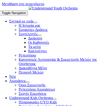
Μετάβαση στο περιεχόμενο
Toggle Navigation
Σχετικά με εμάς
Η Ιστορία μας
Συναυλίες-Δράσεις
Συντελεστές
Διοίκηση
Οι Καθηγητές
Τα μέλη
Καλλιτέχνες
Ρεπερτόριο
Κανονισμός Λειτουργίας & Συμμετοχής Μελών της
Ορχήστρας
Διακριθέντα Μέλη
Περιοχή Μελών
Νέα
Ακροάσεις
Όροι Συμμετοχής
Ρεπερτόριο Ακροάσεων
Συχνές Ερωτήσεις
Underground Kids Orchestra
Πληροφορίες-UYO Kids