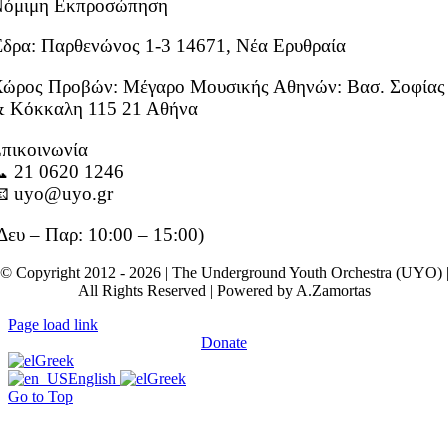
Νόμιμη Εκπροσώπηση
δρα: Παρθενώνος 1-3 14671, Νέα Ερυθραία
ώρος Προβών: Μέγαρο Μουσικής Αθηνών: Βασ. Σοφίας
 Κόκκαλη 115 21 Αθήνα
πικοινωνία
 21 0620 1246
 uyo@uyo.gr
Δευ – Παρ: 10:00 – 15:00)
© Copyright 2012 - 2026 | The Underground Youth Orchestra (UYO) 
All Rights Reserved | Powered by A.Zamortas
Page load link
Donate
Greek
English
Greek
Go to Top