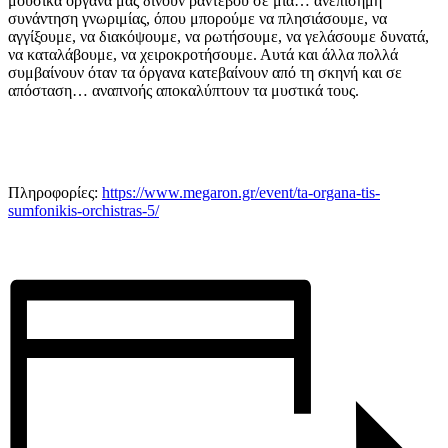
μουσικά όργανα μάς δίνουν ραντεβού σε μια… ανεπίσημη
συνάντηση γνωριμίας, όπου μπορούμε να πλησιάσουμε, να
αγγίξουμε, να διακόψουμε, να ρωτήσουμε, να γελάσουμε δυνατά,
να καταλάβουμε, να χειροκροτήσουμε. Αυτά και άλλα πολλά
συμβαίνουν όταν τα όργανα κατεβαίνουν από τη σκηνή και σε
απόσταση… αναπνοής αποκαλύπτουν τα μυστικά τους.
Πληροφορίες:
https://www.megaron.gr/event/ta-organa-tis-
sumfonikis-orchistras-5/