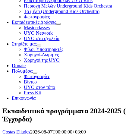
Ρεπερτόριο Ακροάσεων UYO Kids
Περιοχή Μελών Underground Kids Orchestra
Τα μέλη (Underground Kids Orchestra)
Φωτογραφίες
Εκπαιδευτικές Δράσεις
Masterclasses
UYO Network
UYO στα σχολεία
Στηρίξτε μας
Φίλοι-Υποστηρικτές
Χορηγοί-Δωρητές
Χορηγοί της UYO
Donate
Πολυμέσα
Φωτογραφίες
Βίντεο
UYO στον τύπο
Press Kit
Επικοινωνία
Εκπαιδευτικά προγράμματα 2024-2025 (
Έγχορδα)
Costas Eliades
2026-08-07T00:00:00+03:00