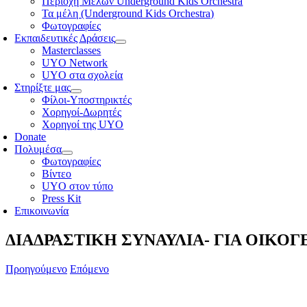
Περιοχή Μελών Underground Kids Orchestra
Τα μέλη (Underground Kids Orchestra)
Φωτογραφίες
Εκπαιδευτικές Δράσεις
Masterclasses
UYO Network
UYO στα σχολεία
Στηρίξτε μας
Φίλοι-Υποστηρικτές
Χορηγοί-Δωρητές
Χορηγοί της UYO
Donate
Πολυμέσα
Φωτογραφίες
Βίντεο
UYO στον τύπο
Press Kit
Επικοινωνία
ΔΙΑΔΡΑΣΤΙΚΗ ΣΥΝΑΥΛΙΑ- ΓΙΑ ΟΙΚΟΓ
Προηγούμενο
Επόμενο