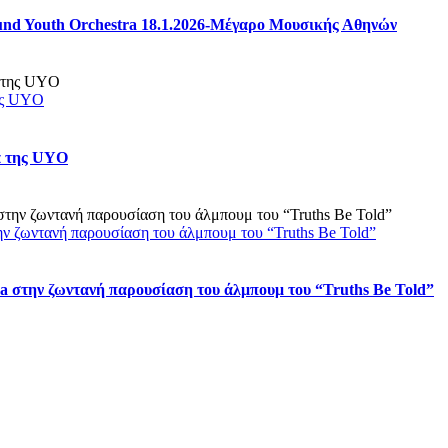
nd Youth Orchestra 18.1.2026-Μέγαρο Μουσικής Αθηνών
της UYO
α της UYO
ην ζωντανή παρουσίαση του άλμπουμ του “Truths Be Told”
a στην ζωντανή παρουσίαση του άλμπουμ του “Truths Be Told”