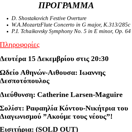
ΠΡΟΓΡΑΜΜΑ
D. Shostakovich Festive Overture
W.A.MozartzFlute Concerto in G major, K.313/285c
P.I. Tchaikovsky Symphony No. 5 in E minor, Op. 64
Πληροφορίες
Δευτέρα 15 Δεκεμβρίου στις 20:30
Ωδείο Αθηνών-Αιθουσα: Ιωαννης
Δεσποτόπουλος
Διεύθυνση: Catherine Larsen-Maguire
Σολίστ: Ραφαηλία Κόντου-Νικήτρια του
Διαγωνισμού ”Aκούμε τους νέους”!
Εισιτήρια:
(SOLD OUT)