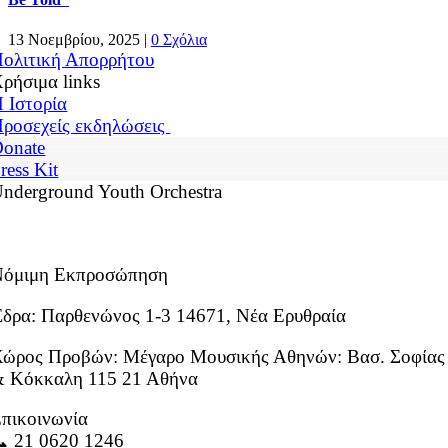
13 Νοεμβρίου, 2025
|
0 Σχόλια
ολιτική Απορρήτου
ρήσιμα links
 Ιστορία
ροσεχείς εκδηλώσεις
onate
ress Kit
nderground Youth Orchestra
Νόμιμη Εκπροσώπηση
δρα: Παρθενώνος 1-3 14671, Νέα Ερυθραία
ώρος Προβών: Μέγαρο Μουσικής Αθηνών: Βασ. Σοφίας
 Κόκκαλη 115 21 Αθήνα
πικοινωνία
 21 0620 1246