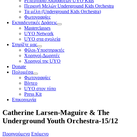
Ρεπερτόριο Ακροάσεων UYO Kids
Περιοχή Μελών Underground Kids Orchestra
Τα μέλη (Underground Kids Orchestra)
Φωτογραφίες
Εκπαιδευτικές Δράσεις
Masterclasses
UYO Network
UYO στα σχολεία
Στηρίξτε μας
Φίλοι-Υποστηρικτές
Χορηγοί-Δωρητές
Χορηγοί της UYO
Donate
Πολυμέσα
Φωτογραφίες
Βίντεο
UYO στον τύπο
Press Kit
Επικοινωνία
Catherine Larsen-Maguire & The
Underground Youth Orchestra-15/12
Προηγούμενο
Επόμενο