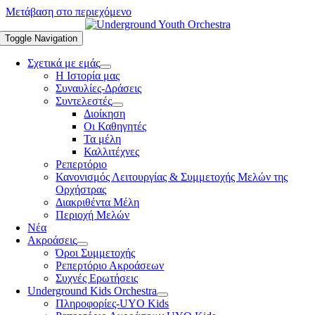
Μετάβαση στο περιεχόμενο
Toggle Navigation
Σχετικά με εμάς
Η Ιστορία μας
Συναυλίες-Δράσεις
Συντελεστές
Διοίκηση
Οι Καθηγητές
Τα μέλη
Καλλιτέχνες
Ρεπερτόριο
Κανονισμός Λειτουργίας & Συμμετοχής Μελών της
Ορχήστρας
Διακριθέντα Μέλη
Περιοχή Μελών
Νέα
Ακροάσεις
Όροι Συμμετοχής
Ρεπερτόριο Ακροάσεων
Συχνές Ερωτήσεις
Underground Kids Orchestra
Πληροφορίες-UYO Kids