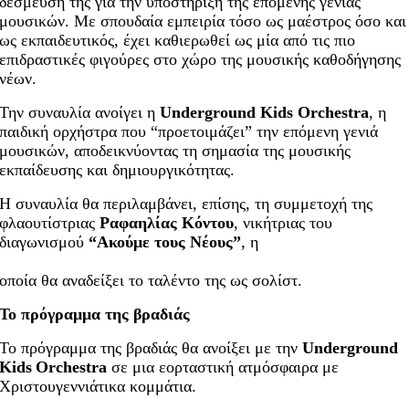
δέσμευσή της για την υποστήριξη της επόμενης γενιάς
μουσικών. Με σπουδαία εμπειρία τόσο ως μαέστρος όσο και
ως εκπαιδευτικός, έχει καθιερωθεί ως μία από τις πιο
επιδραστικές φιγούρες στο χώρο της μουσικής καθοδήγησης
νέων.
Την συναυλία ανοίγει η
Underground Kids Orchestra
, η
παιδική ορχήστρα που “προετοιμάζει” την επόμενη γενιά
μουσικών, αποδεικνύοντας τη σημασία της μουσικής
εκπαίδευσης και δημιουργικότητας.
Η συναυλία θα περιλαμβάνει, επίσης, τη συμμετοχή της
φλαουτίστριας
Ραφαηλίας Κόντου
, νικήτριας του
διαγωνισμού
“Ακούμε τους Νέους”
, η
οποία θα αναδείξει το ταλέντο της ως σολίστ.
Το πρόγραμμα της βραδιάς
Το πρόγραμμα της βραδιάς θα ανοίξει με την
Underground
Kids
Orchestra
σε μια εορταστική ατμόσφαιρα με
Χριστουγεννιάτικα κομμάτια.