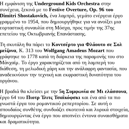
Η εμφάνιση της
Underground
Kids
Orchestra
στην
συνέχεια, ξεκινά με το
Festive Overture, Op. 96 του
Dimitri Shostakovich,
ένα λαμπρό, γεμάτο ενέργεια έργο
γραμμένο το 1954, που δημιουργήθηκε για να ανοίξει μια
εορταστική συναυλία στη Μόσχα, προς τιμήν της 37ης
επετείου της Οκτωβριανής Επανάστασης.
Τη σκυτάλη θα πάρει το
Κοντσέρτο για Φλάουτο σε Σολ
μείζονα
, K. 313 του
Wolfgang Amadeus Mozart
που
γράφτηκε το 1778 κατά τη διάρκεια της παραμονής του στο
Μάνχαϊμ. Το έργο χαρακτηρίζεται από τη λαμπερή του
διάθεση, τη μελωδική χάρη και την ανάλαφρη φαντασία, που
αναδεικνύουν την τεχνική και εκφραστική δυνατότητα του
οργάνου.
Η βραδιά θα κλείσει με την
5η Συμφωνία σε Μι ελάσσονα
,
έργο 64 του
Πιοτρ Ίλιτς Τσαϊκόφσκι
και ένα από τα πιο
γνωστά έργα του ρομαντικού ρεπερτορίου. Σε αυτή ο
σπουδαίος συνθέτης συνδυάζει σκοτεινά και λυρικά στοιχεία
δημιουργώντας ένα έργο που αποπνέει έντονα συναισθήματα
και δραματικότητα.