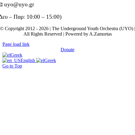
 uyo@uyo.gr
Δευ – Παρ: 10:00 – 15:00)
© Copyright 2012 - 2026 | The Underground Youth Orchestra (UYO) 
All Rights Reserved | Powered by A.Zamortas
Page load link
Donate
Greek
English
Greek
Go to Top