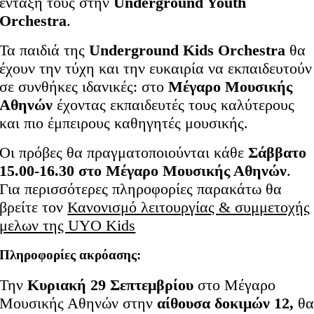
ένταξη τους στην
Underground Youth
Orchestra
.
Τα παιδιά της
Underground Kids Orchestra
θα
έχουν την τύχη και την ευκαιρία να εκπαιδευτούν
σε συνθήκες ιδανικές: στο
Μέγαρο Μουσικής
Αθηνών
έχοντας εκπαιδευτές τους καλύτερους
και πιο έμπειρους καθηγητές μουσικής.
Οι πρόβες θα πραγματοποιούνται κάθε
Σ
άββατο
15.00-16.30 στο Μέγαρο Μουσικής Αθηνών
.
Για περισσότερες πληροφορίες παρακάτω θα
βρείτε τον
Κανονισμό λειτουργίας & συμμετοχής
μελων της UYO Kids
Πληροφορίες ακρόασης:
Την
Κυριακή 29 Σεπτεμβρίου
στο Μέγαρο
Μουσικής Αθηνών στην
αίθουσα δοκιμών 12,
θ