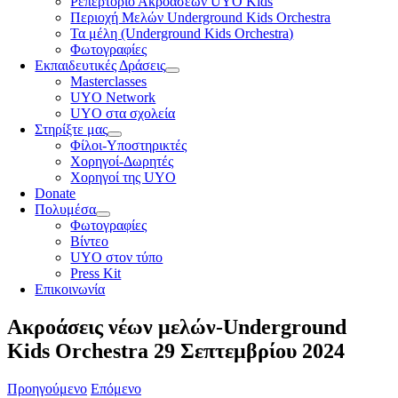
Ρεπερτόριο Ακροάσεων UYO Kids
Περιοχή Μελών Underground Kids Orchestra
Τα μέλη (Underground Kids Orchestra)
Φωτογραφίες
Εκπαιδευτικές Δράσεις
Masterclasses
UYO Network
UYO στα σχολεία
Στηρίξτε μας
Φίλοι-Υποστηρικτές
Χορηγοί-Δωρητές
Χορηγοί της UYO
Donate
Πολυμέσα
Φωτογραφίες
Βίντεο
UYO στον τύπο
Press Kit
Επικοινωνία
Ακροάσεις νέων μελών-Underground
Kids Orchestra 29 Σεπτεμβρίου 2024
Προηγούμενο
Επόμενο