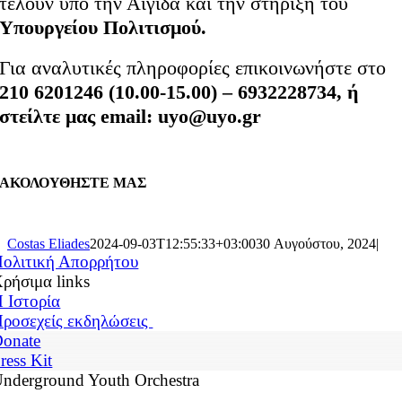
τελούν υπό την Αιγίδα και την στήριξη του
Υπουργείου Πολιτισμού.
Για αναλυτικές πληροφορίες επικοινωνήστε στο
210 6201246 (10.00-15.00) – 6932228734, ή
στείλτε μας email: uyo@uyo.gr
ΑΚΟΛΟΥΘΗΣΤΕ ΜΑΣ
Costas Eliades
2024-09-03T12:55:33+03:00
30 Αυγούστου, 2024
|
ολιτική Απορρήτου
ρήσιμα links
 Ιστορία
ροσεχείς εκδηλώσεις
onate
ress Kit
nderground Youth Orchestra