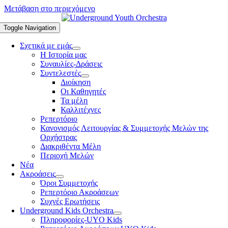
Μετάβαση στο περιεχόμενο
Toggle Navigation
Σχετικά με εμάς
Η Ιστορία μας
Συναυλίες-Δράσεις
Συντελεστές
Διοίκηση
Οι Καθηγητές
Τα μέλη
Καλλιτέχνες
Ρεπερτόριο
Κανονισμός Λειτουργίας & Συμμετοχής Μελών της
Ορχήστρας
Διακριθέντα Μέλη
Περιοχή Μελών
Νέα
Ακροάσεις
Όροι Συμμετοχής
Ρεπερτόριο Ακροάσεων
Συχνές Ερωτήσεις
Underground Kids Orchestra
Πληροφορίες-UYO Kids