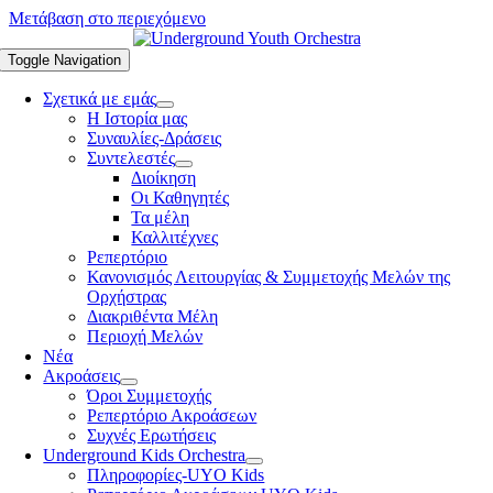
Μετάβαση στο περιεχόμενο
Toggle Navigation
Σχετικά με εμάς
Η Ιστορία μας
Συναυλίες-Δράσεις
Συντελεστές
Διοίκηση
Οι Καθηγητές
Τα μέλη
Καλλιτέχνες
Ρεπερτόριο
Κανονισμός Λειτουργίας & Συμμετοχής Μελών της
Ορχήστρας
Διακριθέντα Μέλη
Περιοχή Μελών
Νέα
Ακροάσεις
Όροι Συμμετοχής
Ρεπερτόριο Ακροάσεων
Συχνές Ερωτήσεις
Underground Kids Orchestra
Πληροφορίες-UYO Kids