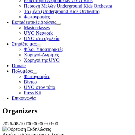
Ρεπερτόριο Ακροάσεων UYO Kids
Περιοχή Μελών Underground Kids Orchestra
Τα μέλη (Underground Kids Orchestra)
Φωτογραφίες
Εκπαιδευτικές Δράσεις
Masterclasses
UYO Network
UYO στα σχολεία
Στηρίξτε μας
Φίλοι-Υποστηρικτές
Χορηγοί-Δωρητές
Χορηγοί της UYO
Donate
Πολυμέσα
Φωτογραφίες
Βίντεο
UYO στον τύπο
Press Kit
Επικοινωνία
Organizers
2026-08-10T00:00:00+03:00
Αυτή η εκδήλωση έχει τελειώσει.